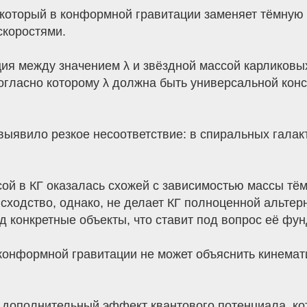
 который в конформной гравитации заменяет тёмную
скоростями.
ция между значением λ и звёздной массой карликовы
огласно которому λ должна быть универсальной конс
ыявило резкое несоответствие: в спиральных галакт
сой в КГ оказалась схожей с зависимостью массы тё
сходство, однако, не делает КГ полноценной альте
од конкретные объекты, что ставит под вопрос её фу
онформной гравитации не может объяснить кинемати
 дополнительный эффект квантового потенциала, ко