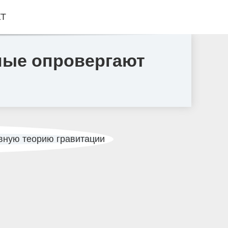
КТ
ные опровергают