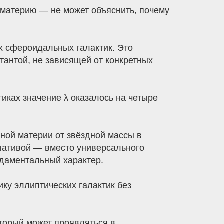
 материю — не может объяснить, почему
х сфероидальных галактик. Это
тантой, не зависящей от конкретных
иках значение λ оказалось на четыре
мной материи от звёздной массы в
рнативой — вместо универсального
ндаментальный характер.
ку эллиптических галактик без
торый может проявляться в