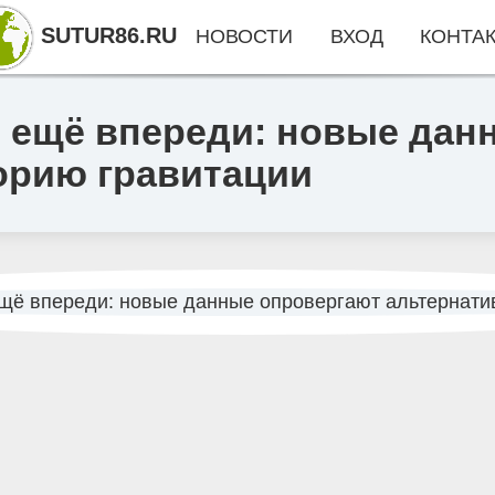
SUTUR86.RU
НОВОСТИ
ВХОД
КОНТА
ё ещё впереди: новые дан
орию гравитации