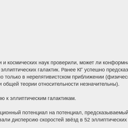
 и космических наук проверили, может ли конформна
 эллиптических галактик. Ранее КГ успешно предск
 но только в нерелятивистском приближении (физиче
и общей теории относительности незначительны).
ю к эллиптическим галактикам.
ционный потенциал на потенциал, предсказываемый
али дисперсию скоростей звёзд в 52 эллиптических 