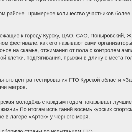
м районе. Примерное количество участников более 1
ежащие к городу Курску, ЦАО, САО, Поныровский, Же
ном фестивале, как его называют сами организатор
нов на скамье, отжимания от пола с контролем ам
ой клетки, подтягивания, прыжки в длину с места т
льного центра тестирования ГТО Курской области «
ячи метров.
Курская молодёжь с каждым годом показывает лучшие
жизни» По итогам испытаний восемь курских спортс
ре в лагере «Артек» у Чёрного моря.
в сборную страны по испытаниям ГТО.