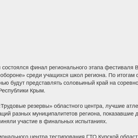
ы состоялся финал регионального этапа фестиваля В
и обороне» среди учащихся школ региона. По итога
енью будут представлять соловьиный край на соревн
Республики Крым.
Трудовые резервы» областного центра, лучшие атле
ций разных муниципалитетов региона, показавшие 
риняли участие в финальных испытаниях.
онального центра тестирования ГТО Курской области