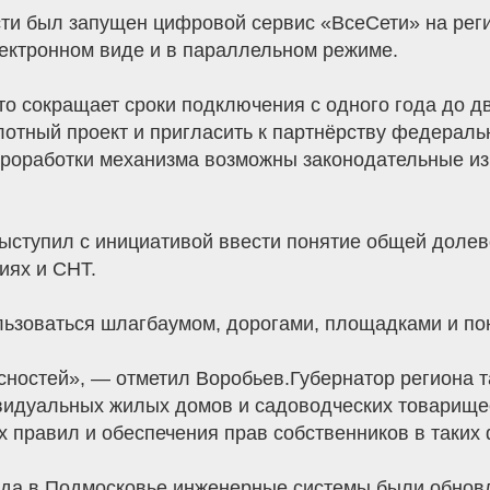
сти был запущен цифровой сервис «ВсеСети» на реги
лектронном виде и в параллельном режиме.
то сокращает сроки подключения с одного года до 
лотный проект и пригласить к партнёрству федерал
 проработки механизма возможны законодательные из
ыступил с инициативой ввести понятие общей долев
иях и СНТ.
зоваться шлагбаумом, дорогами, площадками и пони
сностей», — отметил Воробьев.Губернатор региона 
идуальных жилых домов и садоводческих товарищест
х правил и обеспечения прав собственников в таких
года в Подмосковье инженерные системы были обнов