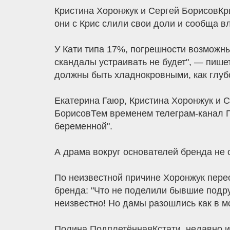
Кристина Хоронжук и Сергей БорисовКри
они с Крис слили свои доли и сообща в
У Кати типа 17%, погрешности возможны
скандалы устраивать не будет", — пишет
должны быть хладнокровными, как глуб
Екатерина Гаюр, Кристина Хоронжук и 
БорисовТем временем телеграм-канал Ге
беременной".
А драма вокруг основателей бренда не 
По неизвестной причине Хоронжук перес
бренда: "Что не поделили бывшие подр
неизвестно! Но дамы разошлись как в м
Полина ПодплетённаяКстати, недавно 