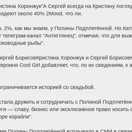
стина Хоронжук"А Сергей всегда на Кристину погляд
ладеют около 40% 2Mood, что ли.
, 2%, как мы знаем, у Полины Подплетённой. Но Кат
 телеграм-канал "Антиглянец", отмечая, что для выж
оководные рыбы".
Сергей БорисовКристина Хоронжук и Сергей Борисов
роиня Cool Girl добавляет, что, по их сведениям, к
ограничивается историей со свадьбой.
тала дружить и сотрудничать с Полиной Подплетённо
уги — славу, бизнес или эксклюзивное право носить
оре корабли".
имя Полины Подплетённой всплывало в СМИ в связи 