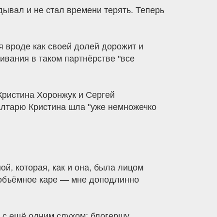
ывал и не стал времени терять. Теперь
я вроде как своей долей дорожит и
ивания в таком партнёрстве "все
Кристина Хоронжук и Сергей
 алтарю Кристина шла "уже немножечко
й, которая, как и она, была лицом
 объёмное каре — мне доподлинно
с ещё одним слухом: блогершу