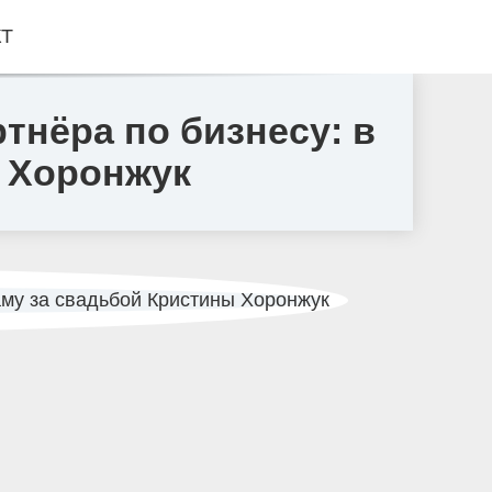
КТ
тнёра по бизнесу: в
ы Хоронжук