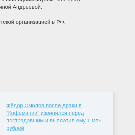
иной Андреевой.
истской организацией в РФ.
Фёдор Смолов после драки в
"Кофемании" извинился перед
пострадавшим и выплатил ему 1 млн
рублей